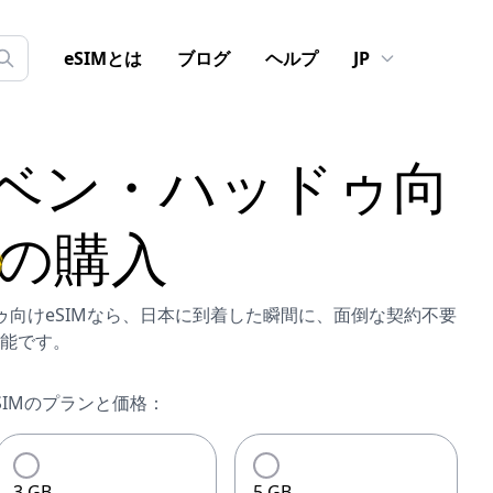
eSIMとは
ブログ
ヘルプ
JP
ベン・ハッドゥ
向
の購入
ッドゥ向けeSIMなら、日本に到着した瞬間に、面倒な契約不要
能です。
SIMのプランと価格：
3 GB
5 GB