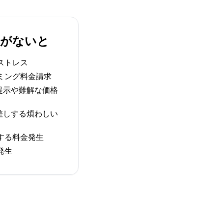
IMがないと
ストレス
ミング料金請求
提示や難解な価格
差しする煩わしい
する料金発生
発生