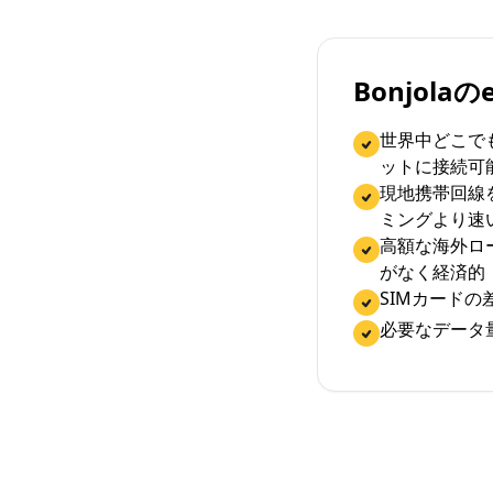
Bonjola
世界中どこで
ットに接続可
現地携帯回線
ミングより速
高額な海外ロ
がなく経済的
SIMカード
必要なデータ