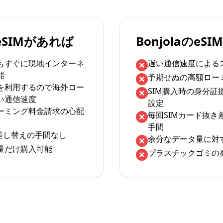
のeSIMがあれば
BonjolaのeS
もすぐに現地インターネ
遅い通信速度による
能
予期せぬの高額ロー
を利用するので海外ロー
SIM購入時の身分証
い通信速度
設定
ーミング料金請求の心配
毎回SIMカード抜き
手間
の差し替えの手間なし
余分なデータ量に対
量だけ購入可能
プラスチックゴミの