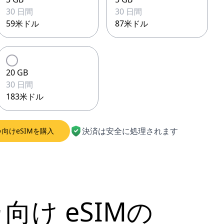
30 日間
30 日間
59米ドル
87米ドル
20 GB
30 日間
183米ドル
決済は安全に処理されます
向けeSIMを購入
ゥ向け
eSIMの