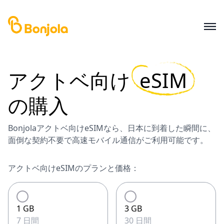
アクトベ
向け
eSIM
の購入
Bonjolaアクトベ向けeSIMなら、日本に到着した瞬間に、
面倒な契約不要で高速モバイル通信がご利用可能です。
アクトベ向けeSIMのプランと価格：
1 GB
3 GB
7 日間
30 日間