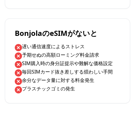
BonjolaのeSIMがないと
遅い通信速度によるストレス
予期せぬの高額ローミング料金請求
SIM購入時の身分証提示や難解な価格設定
毎回SIMカード抜き差しする煩わしい手間
余分なデータ量に対する料金発生
プラスチックゴミの発生