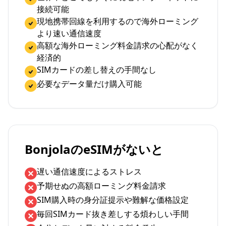
接続可能
現地携帯回線を利用するので海外ローミング
より速い通信速度
高額な海外ローミング料金請求の心配がなく
経済的
SIMカードの差し替えの手間なし
必要なデータ量だけ購入可能
BonjolaのeSIMがないと
遅い通信速度によるストレス
予期せぬの高額ローミング料金請求
SIM購入時の身分証提示や難解な価格設定
毎回SIMカード抜き差しする煩わしい手間