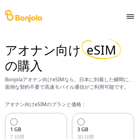
アオナン
向け
eSIM
の購入
Bonjolaアオナン向けeSIMなら、日本に到着した瞬間に、
面倒な契約不要で高速モバイル通信がご利用可能です。
アオナン向けeSIMのプランと価格：
1 GB
3 GB
7 日間
30 日間