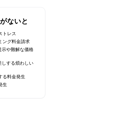
IMがないと
ストレス
ミング料金請求
提示や難解な価格
差しする煩わしい
する料金発生
発生