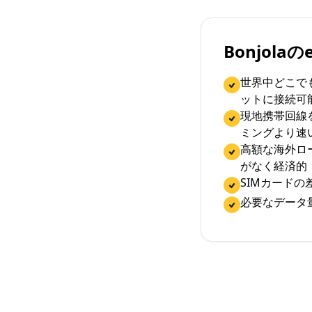
Bonjola
世界中どこで
ットに接続可
現地携帯回線
ミングより速
高額な海外ロ
がなく経済的
SIMカード
必要なデータ