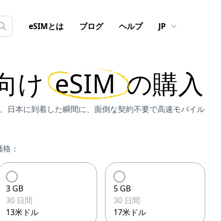
eSIMとは
ブログ
ヘルプ
JP
向け
eSIM
の購入
IMなら、日本に到着した瞬間に、面倒な契約不要で高速モバイル
価格：
3 GB
5 GB
30 日間
30 日間
13米ドル
17米ドル