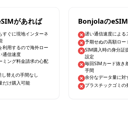
のeSIMがあれば
BonjolaのeS
もすぐに現地インターネ
遅い通信速度による
能
予期せぬの高額ロー
を利用するので海外ロー
SIM購入時の身分証
い通信速度
設定
ーミング料金請求の心配
毎回SIMカード抜き
手間
の差し替えの手間なし
余分なデータ量に対
量だけ購入可能
プラスチックゴミの