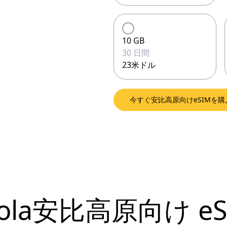
10 GB
30 日間
23米ドル
今すぐ安比高原向けeSIMを購
jola安比高原向け
e