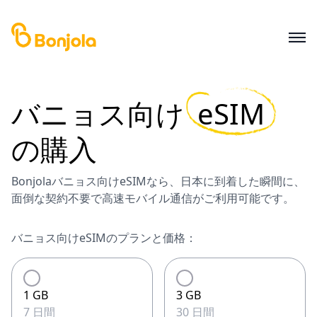
バニョス
向け
eSIM
の購入
Bonjolaバニョス向けeSIMなら、日本に到着した瞬間に、
面倒な契約不要で高速モバイル通信がご利用可能です。
バニョス向けeSIMのプランと価格：
1 GB
3 GB
7 日間
30 日間