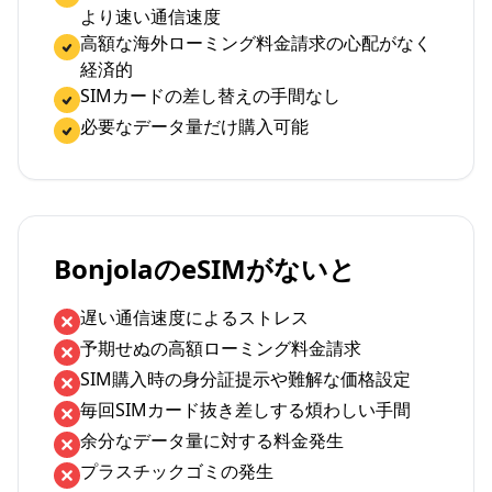
より速い通信速度
高額な海外ローミング料金請求の心配がなく
経済的
SIMカードの差し替えの手間なし
必要なデータ量だけ購入可能
BonjolaのeSIMがないと
遅い通信速度によるストレス
予期せぬの高額ローミング料金請求
SIM購入時の身分証提示や難解な価格設定
毎回SIMカード抜き差しする煩わしい手間
余分なデータ量に対する料金発生
プラスチックゴミの発生