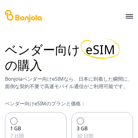
ベンダー
向け
eSIM
の購入
Bonjolaベンダー向けeSIMなら、日本に到着した瞬間に、
面倒な契約不要で高速モバイル通信がご利用可能です。
ベンダー向けeSIMのプランと価格：
1 GB
3 GB
7 日間
30 日間