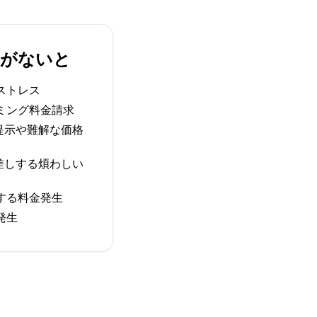
IMがないと
ストレス
ミング料金請求
提示や難解な価格
差しする煩わしい
する料金発生
発生