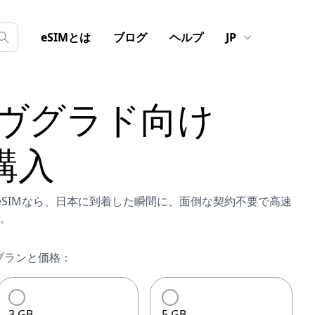
eSIMとは
ブログ
ヘルプ
JP
ヴグラド
向け
購入
向けeSIMなら、日本に到着した瞬間に、面倒な契約不要で高速
。
プランと価格：
3 GB
5 GB