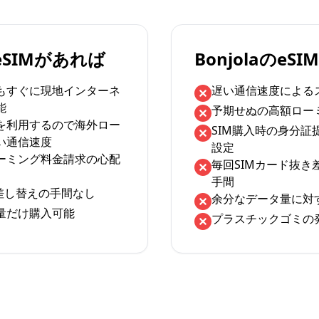
のeSIMがあれば
BonjolaのeS
もすぐに現地インターネ
遅い通信速度による
能
予期せぬの高額ロー
を利用するので海外ロー
SIM購入時の身分証
い通信速度
設定
ーミング料金請求の心配
毎回SIMカード抜き
手間
の差し替えの手間なし
余分なデータ量に対
量だけ購入可能
プラスチックゴミの