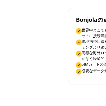
Bonjola
世界中どこで
ットに接続可
現地携帯回線
ミングより速
高額な海外ロ
がなく経済的
SIMカード
必要なデータ