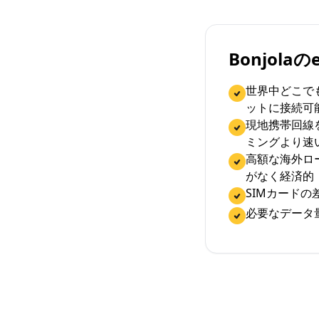
Bonjola
世界中どこで
ットに接続可
現地携帯回線
ミングより速
高額な海外ロ
がなく経済的
SIMカード
必要なデータ