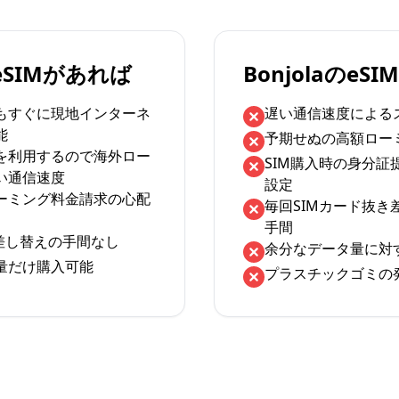
のeSIMがあれば
BonjolaのeS
もすぐに現地インターネ
遅い通信速度による
能
予期せぬの高額ロー
を利用するので海外ロー
SIM購入時の身分証
い通信速度
設定
ーミング料金請求の心配
毎回SIMカード抜き
手間
の差し替えの手間なし
余分なデータ量に対
量だけ購入可能
プラスチックゴミの