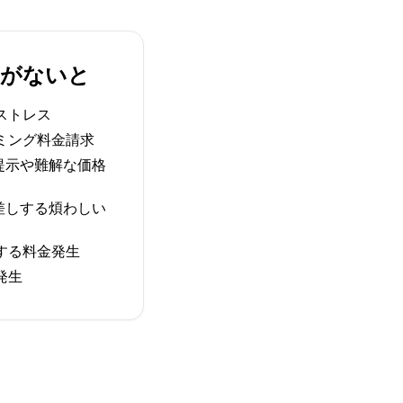
IMがないと
ストレス
ミング料金請求
提示や難解な価格
差しする煩わしい
する料金発生
発生