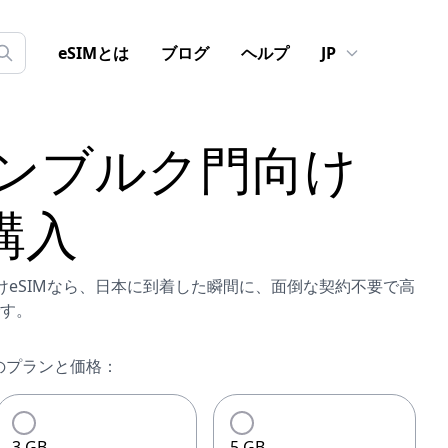
eSIMとは
ブログ
ヘルプ
JP
ンブルク門
向け
購入
門向けeSIMなら、日本に到着した瞬間に、面倒な契約不要で高
す。
のプランと価格：
3 GB
5 GB