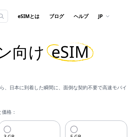
eSIMとは
ブログ
ヘルプ
JP
ン
向け
eSIM
SIMなら、日本に到着した瞬間に、面倒な契約不要で高速モバイ
と価格：
3 GB
5 GB