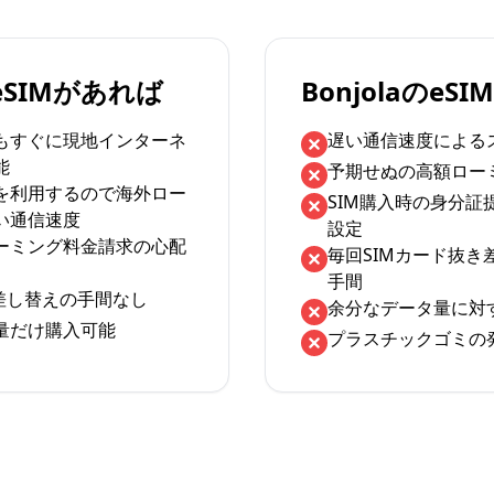
のeSIMがあれば
BonjolaのeS
もすぐに現地インターネ
遅い通信速度による
能
予期せぬの高額ロー
を利用するので海外ロー
SIM購入時の身分証
い通信速度
設定
ーミング料金請求の心配
毎回SIMカード抜き
手間
の差し替えの手間なし
余分なデータ量に対
量だけ購入可能
プラスチックゴミの