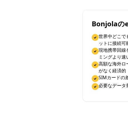
Bonjola
世界中どこで
ットに接続可
現地携帯回線
ミングより速
高額な海外ロ
がなく経済的
SIMカード
必要なデータ