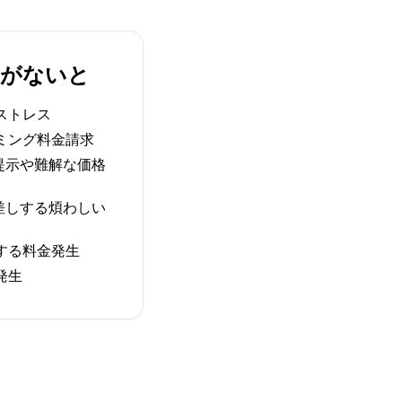
IMがないと
ストレス
ミング料金請求
提示や難解な価格
差しする煩わしい
する料金発生
発生