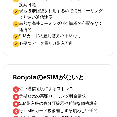
接続可能
現地携帯回線を利用するので海外ローミング
より速い通信速度
高額な海外ローミング料金請求の心配がなく
経済的
SIMカードの差し替えの手間なし
必要なデータ量だけ購入可能
BonjolaのeSIMがないと
遅い通信速度によるストレス
予期せぬの高額ローミング料金請求
SIM購入時の身分証提示や難解な価格設定
毎回SIMカード抜き差しする煩わしい手間