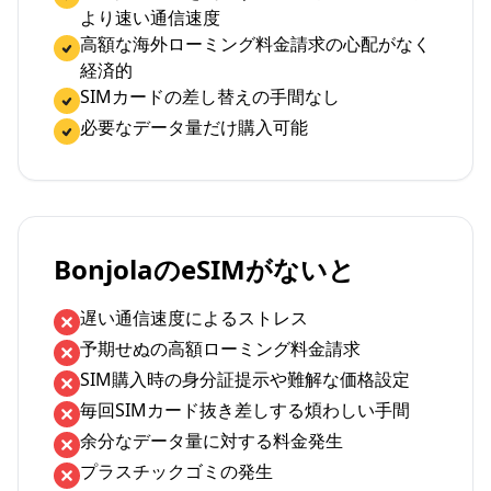
より速い通信速度
高額な海外ローミング料金請求の心配がなく
経済的
SIMカードの差し替えの手間なし
必要なデータ量だけ購入可能
BonjolaのeSIMがないと
遅い通信速度によるストレス
予期せぬの高額ローミング料金請求
SIM購入時の身分証提示や難解な価格設定
毎回SIMカード抜き差しする煩わしい手間
余分なデータ量に対する料金発生
プラスチックゴミの発生