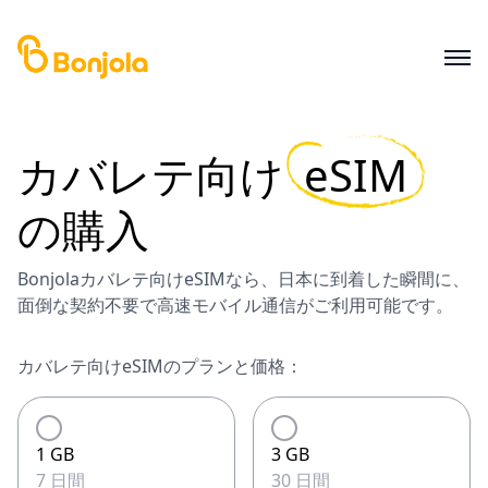
カバレテ
向け
eSIM
の購入
Bonjolaカバレテ向けeSIMなら、日本に到着した瞬間に、
面倒な契約不要で高速モバイル通信がご利用可能です。
カバレテ向けeSIMのプランと価格：
1 GB
3 GB
7 日間
30 日間