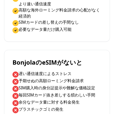
より速い通信速度
高額な海外ローミング料金請求の心配がなく
経済的
SIMカードの差し替えの手間なし
必要なデータ量だけ購入可能
BonjolaのeSIMがないと
遅い通信速度によるストレス
予期せぬの高額ローミング料金請求
SIM購入時の身分証提示や難解な価格設定
毎回SIMカード抜き差しする煩わしい手間
余分なデータ量に対する料金発生
プラスチックゴミの発生