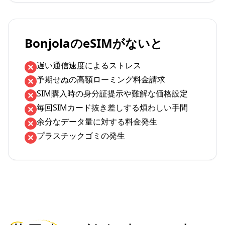
BonjolaのeSIMがないと
遅い通信速度によるストレス
予期せぬの高額ローミング料金請求
SIM購入時の身分証提示や難解な価格設定
毎回SIMカード抜き差しする煩わしい手間
余分なデータ量に対する料金発生
プラスチックゴミの発生