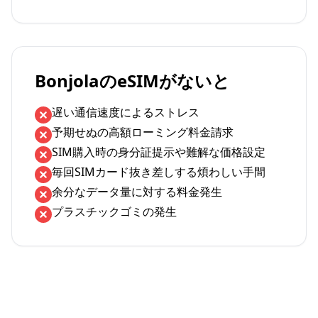
BonjolaのeSIMがないと
遅い通信速度によるストレス
予期せぬの高額ローミング料金請求
SIM購入時の身分証提示や難解な価格設定
毎回SIMカード抜き差しする煩わしい手間
余分なデータ量に対する料金発生
プラスチックゴミの発生