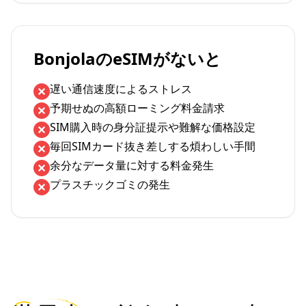
BonjolaのeSIMがないと
遅い通信速度によるストレス
予期せぬの高額ローミング料金請求
SIM購入時の身分証提示や難解な価格設定
毎回SIMカード抜き差しする煩わしい手間
余分なデータ量に対する料金発生
プラスチックゴミの発生