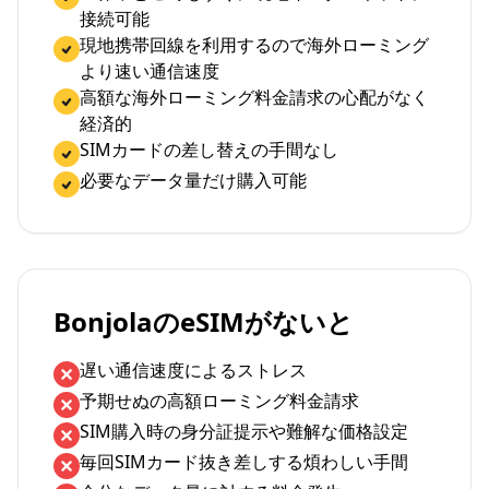
接続可能
現地携帯回線を利用するので海外ローミング
より速い通信速度
高額な海外ローミング料金請求の心配がなく
経済的
SIMカードの差し替えの手間なし
必要なデータ量だけ購入可能
BonjolaのeSIMがないと
遅い通信速度によるストレス
予期せぬの高額ローミング料金請求
SIM購入時の身分証提示や難解な価格設定
毎回SIMカード抜き差しする煩わしい手間