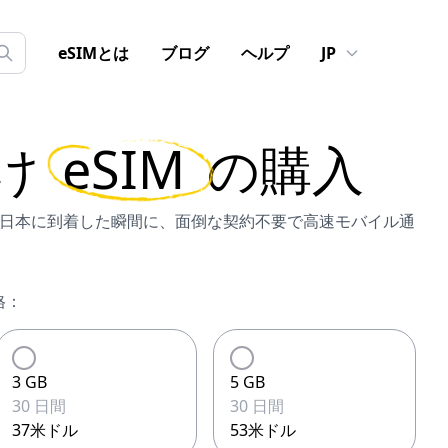
eSIMとは
ブログ
ヘルプ
JP
け
eSIM
の購入
Mなら、日本に到着した瞬間に、面倒な契約不要で高速モバイル通
格：
3 GB
5 GB
30 日間
30 日間
37米ドル
53米ドル