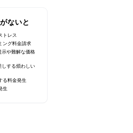
IMがないと
ストレス
ミング料金請求
提示や難解な価格
差しする煩わしい
する料金発生
発生