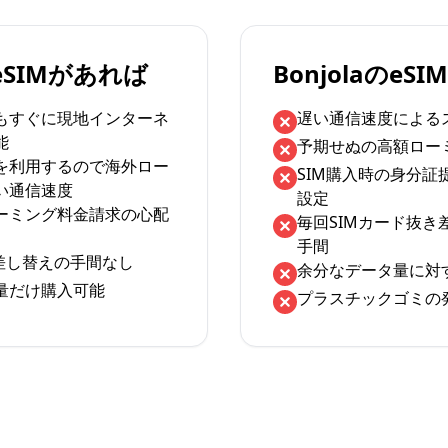
のeSIMがあれば
BonjolaのeS
もすぐに現地インターネ
遅い通信速度による
能
予期せぬの高額ロー
を利用するので海外ロー
SIM購入時の身分証
い通信速度
設定
ーミング料金請求の心配
毎回SIMカード抜き
手間
の差し替えの手間なし
余分なデータ量に対
量だけ購入可能
プラスチックゴミの