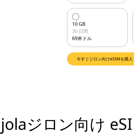
10 GB
30 日間
69米ドル
今すぐジロン向けeSIMを購入
njolaジロン向け
eS