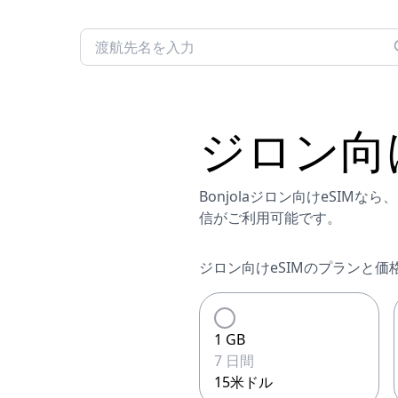
ジロン
向
Bonjolaジロン向けeSI
信がご利用可能です。
ジロン向けeSIMのプランと価
1 GB
7 日間
15米ドル