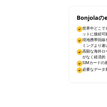
Bonjola
世界中どこで
ットに接続可
現地携帯回線
ミングより速
高額な海外ロ
がなく経済的
SIMカード
必要なデータ