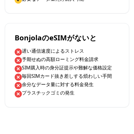
BonjolaのeSIMがないと
遅い通信速度によるストレス
予期せぬの高額ローミング料金請求
SIM購入時の身分証提示や難解な価格設定
毎回SIMカード抜き差しする煩わしい手間
余分なデータ量に対する料金発生
プラスチックゴミの発生