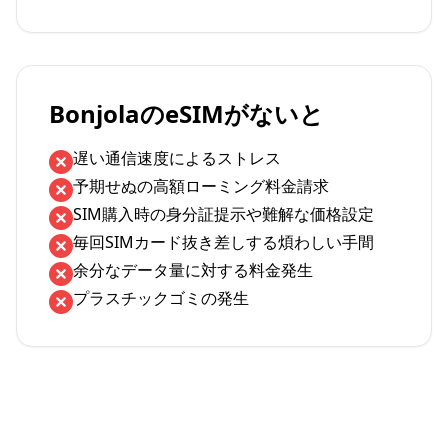
BonjolaのeSIMがないと
遅い通信速度によるストレス
予期せぬの高額ローミング料金請求
SIM購入時の身分証提示や難解な価格設定
毎回SIMカード抜き差しする煩わしい手間
余分なデータ量に対する料金発生
プラスチックゴミの発生