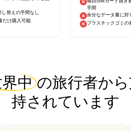
毎回SIMカード抜き
手間
の差し替えの手間なし
余分なデータ量に対
量だけ購入可能
プラスチックゴミの
世界中
の旅行者から
持されています