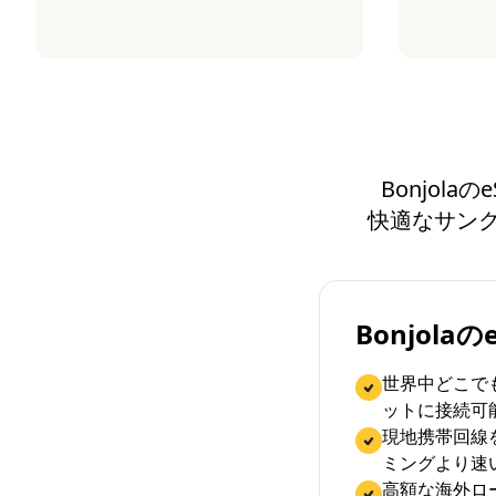
Bonjol
快適なサン
Bonjola
世界中どこで
ットに接続可
現地携帯回線
ミングより速
高額な海外ロ