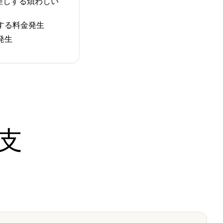
差しする煩わしい
する料金発生
発生
支