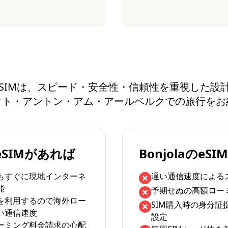
aのeSIMは、スピード・安全性・信頼性を重視した
クト・アントン・アム・アールベルクでの旅行をお
のeSIMがあれば
BonjolaのeS
もすぐに現地インターネ
遅い通信速度による
能
予期せぬの高額ロー
を利用するので海外ロー
SIM購入時の身分証
い通信速度
設定
ーミング料金請求の心配