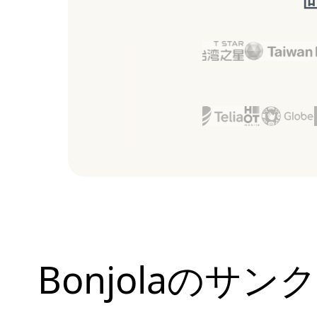
Bonjolaの