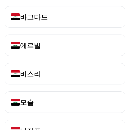
바그다드
에르빌
바스라
모술