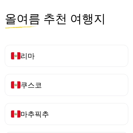
올여름
추천 여행지
리마
쿠스코
마추픽추