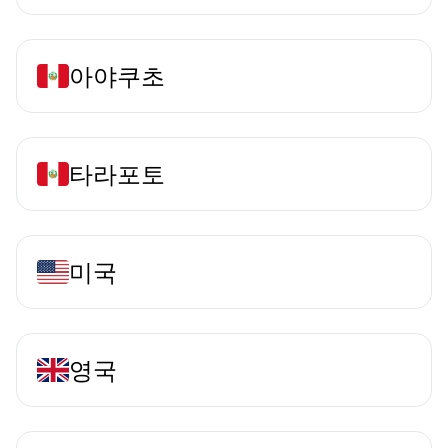
아야쿠초
타라포토
미국
영국