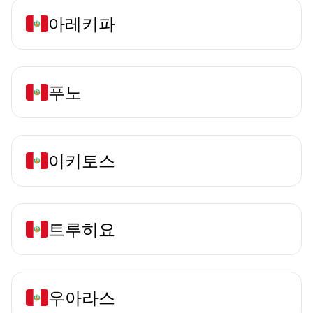
아레키파
푸노
이키토스
트루히요
우아라스