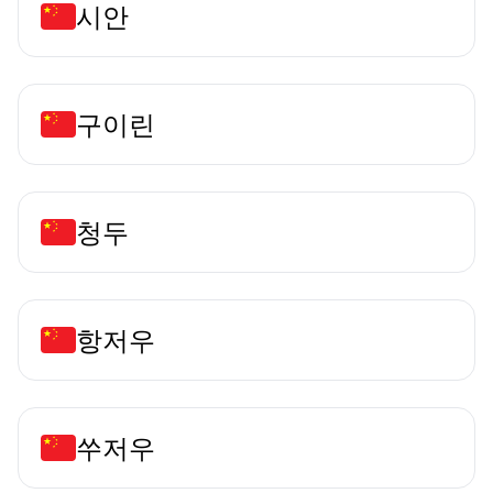
시안
구이린
청두
항저우
쑤저우