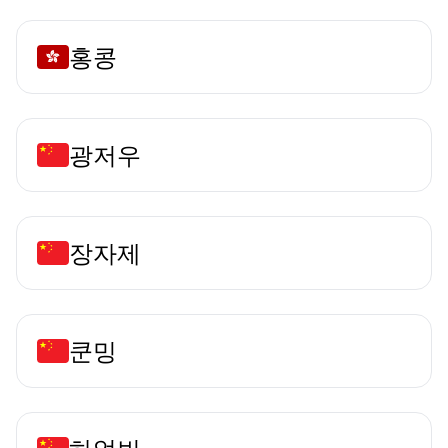
홍콩
광저우
장자제
쿤밍