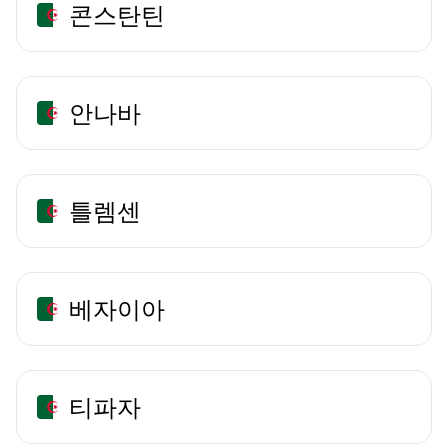
콘스탄틴
안나바
틀렘센
베자이아
티파자