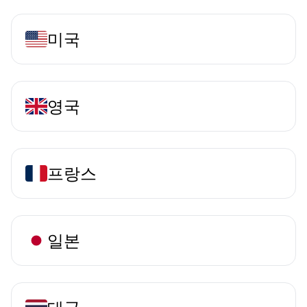
미국
영국
프랑스
일본