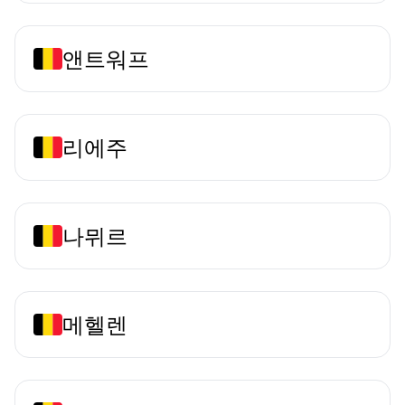
앤트워프
리에주
나뮈르
메헬렌