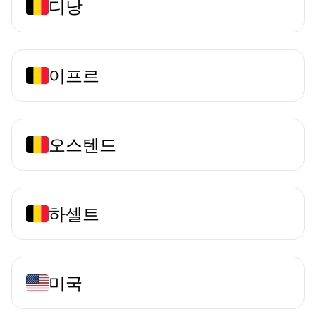
디낭
이프르
오스텐드
하셀트
미국