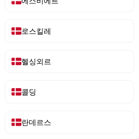
에스비에르
로스킬레
헬싱외르
콜딩
란데르스