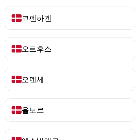
코펜하겐
오르후스
오덴세
올보르