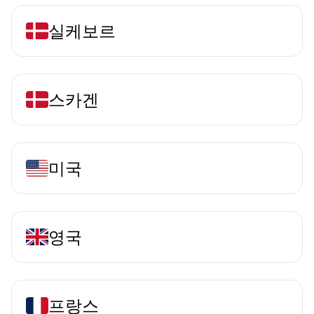
실케보르
스카겐
미국
영국
프랑스