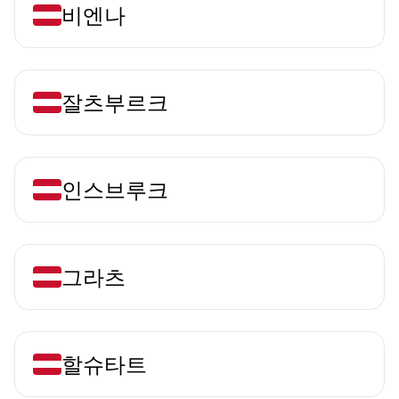
비엔나
잘츠부르크
인스브루크
그라츠
할슈타트