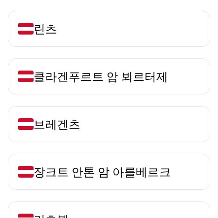
린츠
클라겐푸르트 암 뵈르터제
브레겐츠
장크트 안톤 암 아를베르크