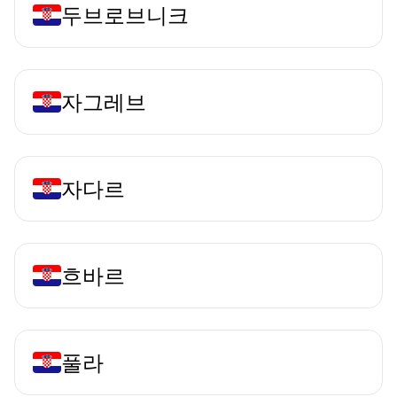
두브로브니크
자그레브
자다르
흐바르
풀라