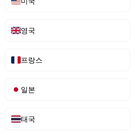
미국
영국
프랑스
일본
태국