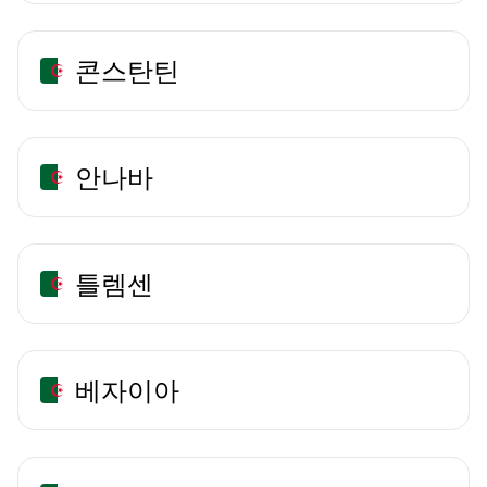
콘스탄틴
안나바
틀렘센
베자이아