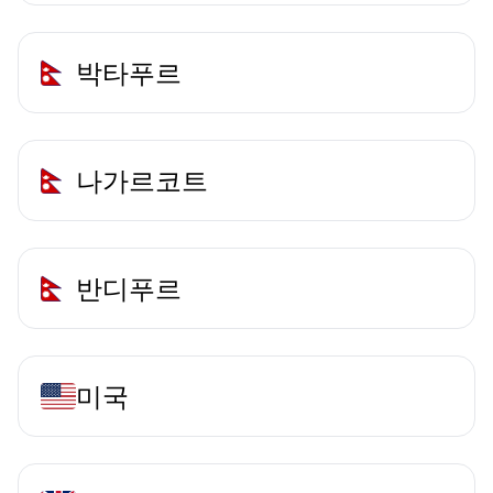
박타푸르
나가르코트
반디푸르
미국