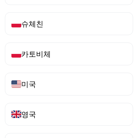
슈체친
카토비체
미국
영국