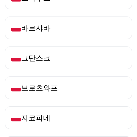
바르샤바
그단스크
브로츠와프
자코파네