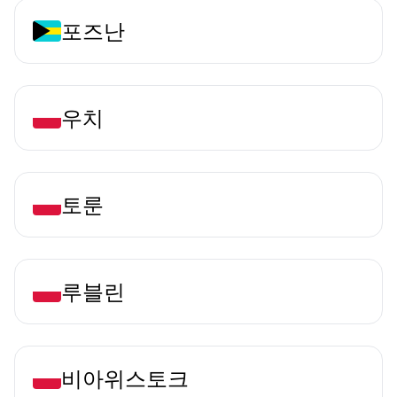
포즈난
우치
토룬
루블린
비아위스토크