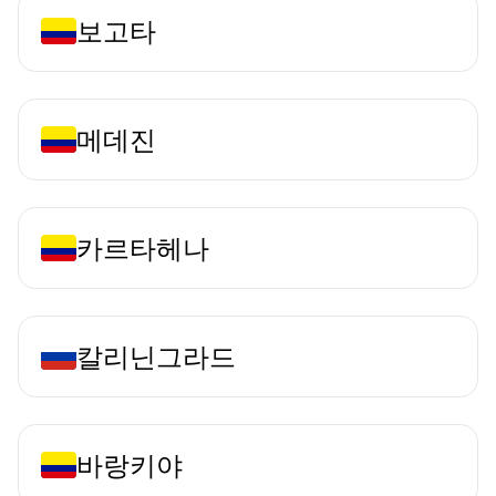
보고타
메데진
카르타헤나
칼리닌그라드
바랑키야