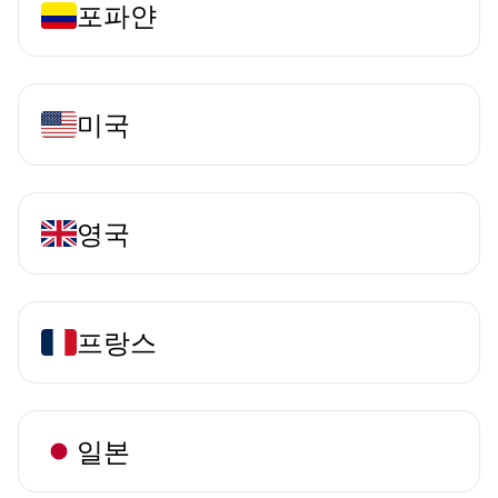
포파얀
미국
영국
프랑스
일본