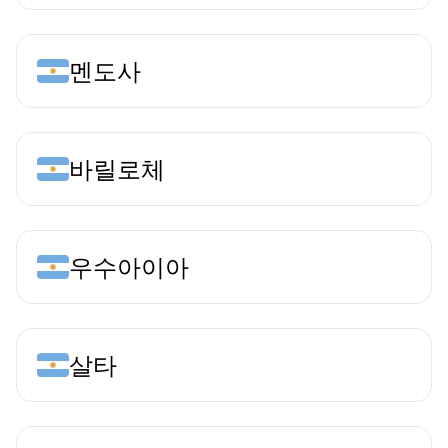
멘도사
바릴로체
우수아이아
살타