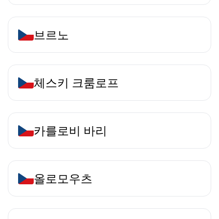
브르노
체스키 크룸로프
카를로비 바리
올로모우츠