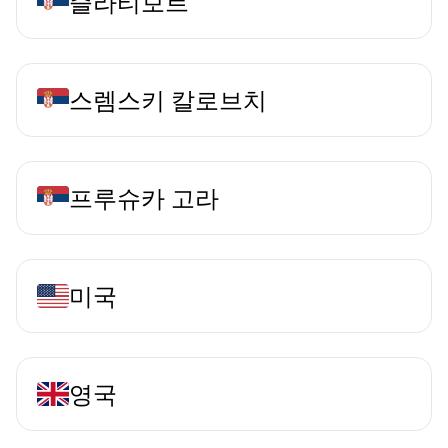
즐라티보르
스렘스키 칼로브치
프루슈카 고라
미국
영국