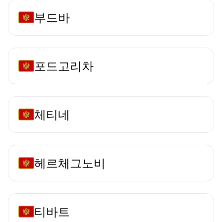
부드바
포드고리차
체티네
헤르체그노비
티바트