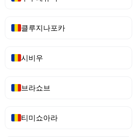
클루지나포카
시비우
브라쇼브
티미쇼아라