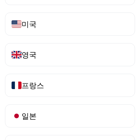
미국
영국
프랑스
일본