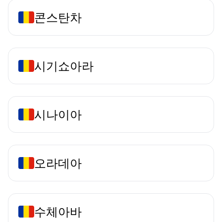
콘스탄차
시기쇼아라
시나이아
오라데아
수체아바