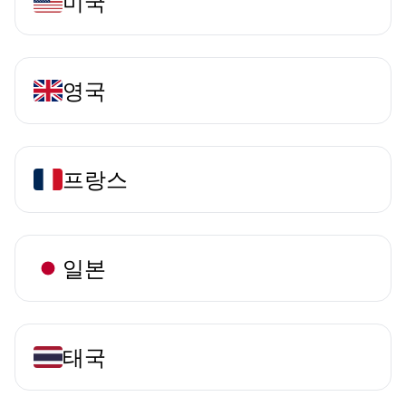
미국
영국
프랑스
일본
태국