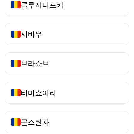
클루지나포카
시비우
브라쇼브
티미쇼아라
콘스탄차