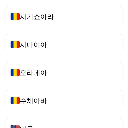
시기쇼아라
시나이아
오라데아
수체아바