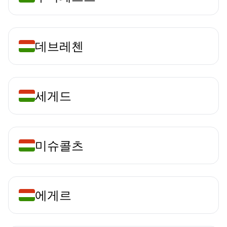
데브레첸
세게드
미슈콜츠
에게르