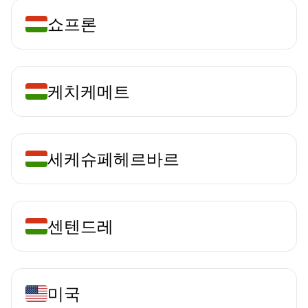
쇼프론
케치케메트
세케슈페헤르바르
센텐드레
미국