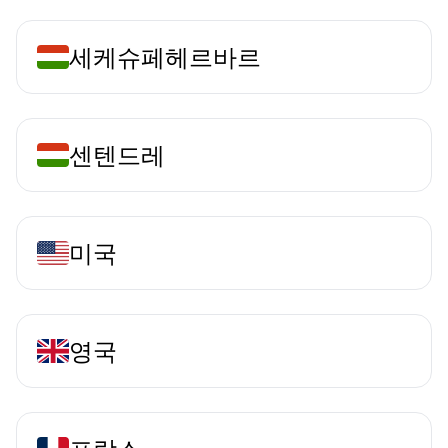
세케슈페헤르바르
센텐드레
미국
영국