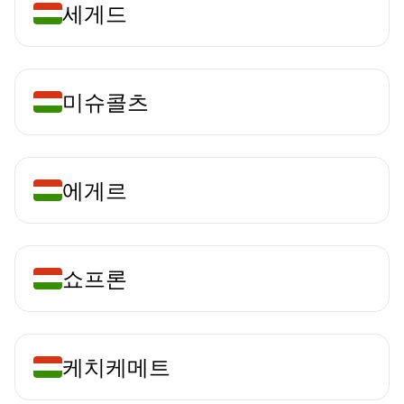
세게드
미슈콜츠
에게르
쇼프론
케치케메트