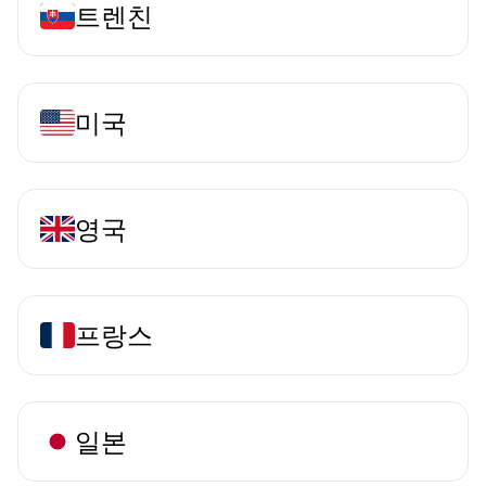
트렌친
미국
영국
프랑스
일본