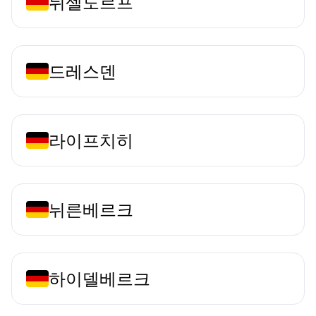
뒤셀도르프
드레스덴
라이프치히
뉘른베르크
하이델베르크