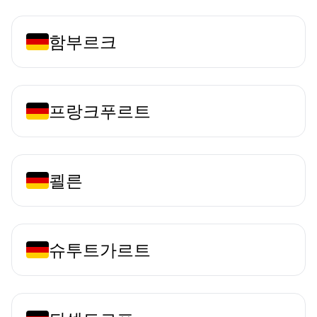
함부르크
프랑크푸르트
쾰른
슈투트가르트