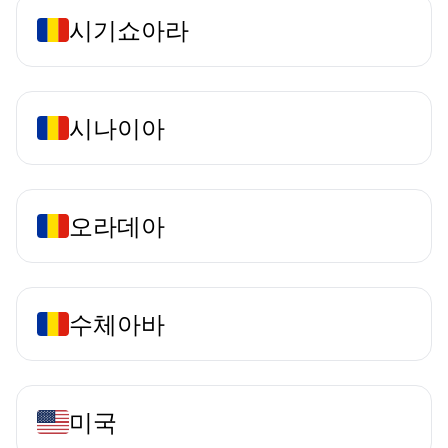
시기쇼아라
시나이아
오라데아
수체아바
미국