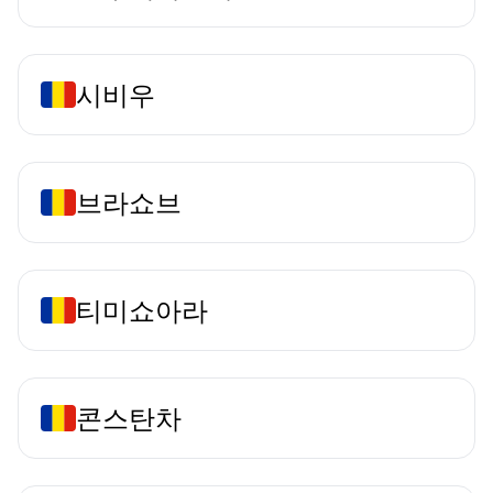
시비우
브라쇼브
티미쇼아라
콘스탄차