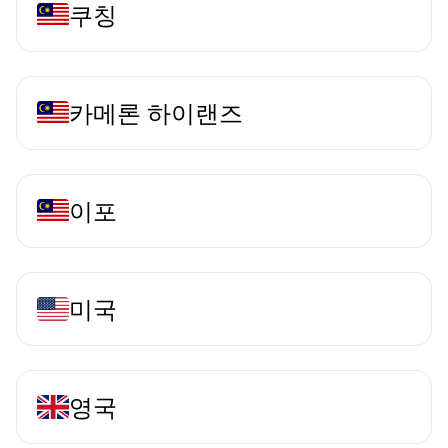
쿠칭
카메론 하이랜즈
이포
미국
영국