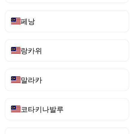
페낭
랑카위
말라카
코타키나발루