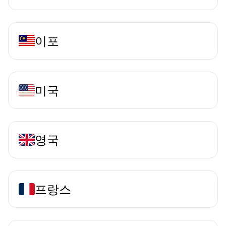
이포
미국
영국
프랑스