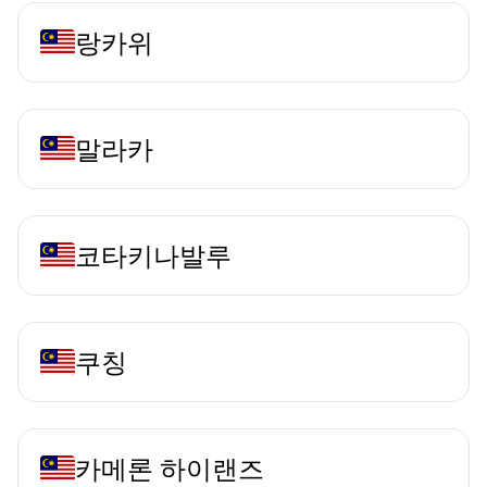
랑카위
말라카
코타키나발루
쿠칭
카메론 하이랜즈