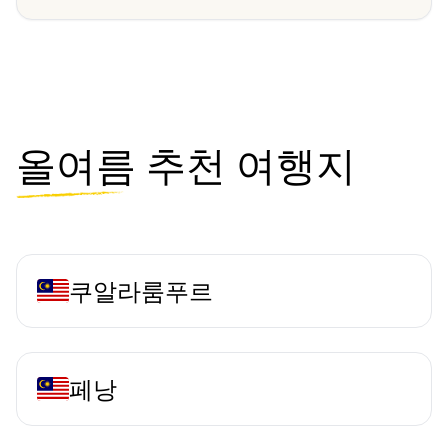
올여름
추천 여행지
쿠알라룸푸르
페낭