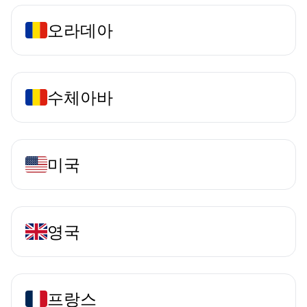
오라데아
수체아바
미국
영국
프랑스