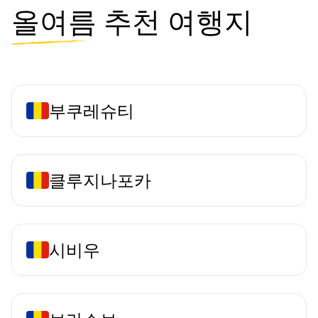
올여름
추천 여행지
부쿠레슈티
클루지나포카
시비우