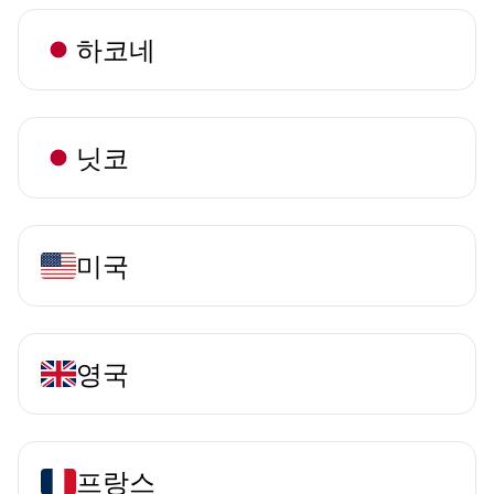
하코네
닛코
미국
영국
프랑스