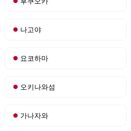
후쿠오카
나고야
요코하마
오키나와섬
가나자와