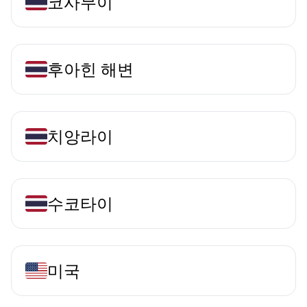
코사무이
후아힌 해변
치앙라이
수코타이
미국