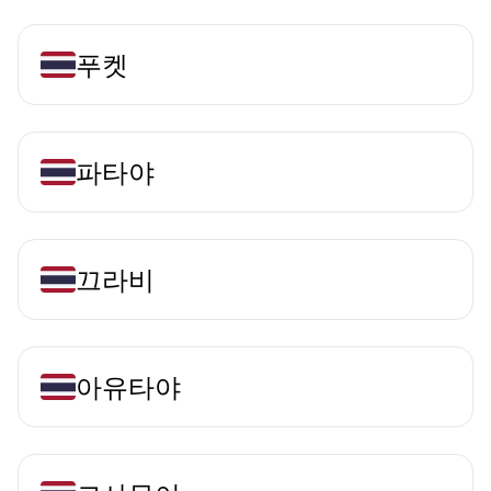
푸켓
파타야
끄라비
아유타야